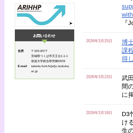
sup
with
『J
2026年3月25日
博
課
住所
〒305-8577
茨城県つくば市天王台1-1-1
得
筑波大学総合研究棟D509
E-mail
takeda.fumi.fe[at]u.tsukuba.
ac.jp
2026年3月23日
武
間
に
2026年3月19日
D
け
生